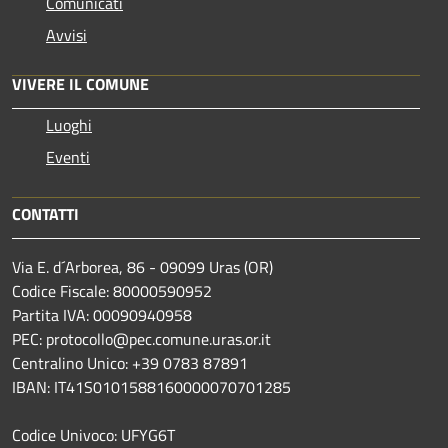
Comunicati
Avvisi
VIVERE IL COMUNE
Luoghi
Eventi
CONTATTI
Via E. d´Arborea, 86 - 09099 Uras (OR)
Codice Fiscale: 80000590952
Partita IVA: 00090940958
PEC: protocollo@pec.comune.uras.or.it
Centralino Unico: +39 0783 87891
IBAN: IT41S0101588160000070701285
Codice Univoco: UFYG6T