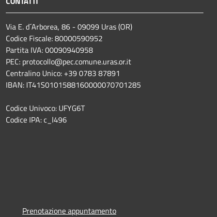
CONTATTI
Via E. d´Arborea, 86 - 09099 Uras (OR)
Codice Fiscale: 80000590952
Partita IVA: 00090940958
PEC: protocollo@pec.comune.uras.or.it
Centralino Unico: +39 0783 87891
IBAN: IT41S0101588160000070701285
Codice Univoco: UFYG6T
Codice IPA: c_l496
Prenotazione appuntamento