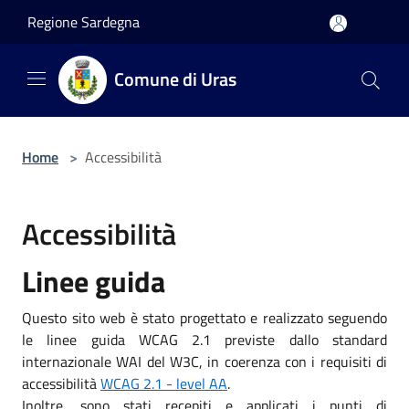
Salta al contenuto principale
Regione Sardegna
Comune di Uras
Home
>
Accessibilità
Accessibilità
Linee guida
Questo sito web è stato progettato e realizzato seguendo
le linee guida WCAG 2.1 previste dallo standard
internazionale WAI del W3C, in coerenza con i requisiti di
accessibilità
WCAG 2.1 - level AA
.
Inoltre, sono stati recepiti e applicati i punti di