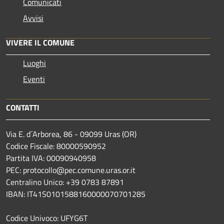
Comunicati
Avvisi
VIVERE IL COMUNE
Luoghi
Eventi
CONTATTI
Via E. d´Arborea, 86 - 09099 Uras (OR)
Codice Fiscale: 80000590952
Partita IVA: 00090940958
PEC: protocollo@pec.comune.uras.or.it
Centralino Unico: +39 0783 87891
IBAN: IT41S0101588160000070701285
Codice Univoco: UFYG6T