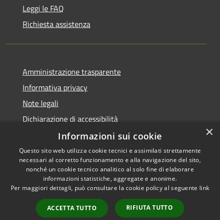
Leggi le FAQ
Richiesta assistenza
Amministrazione trasparente
Informativa privacy
Note legali
Dichiarazione di accessibilità
×
Informazioni sui cookie
Questo sito web utilizza cookie tecnici e assimilati strettamente
necessari al corretto funzionamento e alla navigazione del sito,
RSS
Copyright © 2026 • Comune di
nonché un cookie tecnico analitico al solo fine di elaborare
informazioni statistiche, aggregate e anonime.
Accessibilità
Uras • Powered by
Per maggiori dettagli, può consultare la cookie policy al seguente
link
Privacy
Municipium
Accesso
•
Cookie
redazione
RIFIUTA TUTTO
ACCETTA TUTTO
Mappa del sito