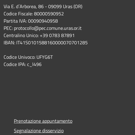
Via E. d´Arborea, 86 - 09099 Uras (OR)
Codice Fiscale: 80000590952
Partita IVA: 00090940958
PEC: protocollo@pec.comune.uras.or.it
Centralino Unico: +39 0783 87891
IBAN: IT41S0101588160000070701285
Codice Univoco: UFYG6T
Codice IPA: c_l496
Prenotazione appuntamento
Segnalazione disservizio