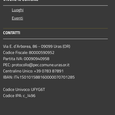
Luoghi
Eventi
CONTATTI
Via E. d´Arborea, 86 - 09099 Uras (OR)
Codice Fiscale: 80000590952
Partita IVA: 00090940958
PEC: protocollo@pec.comune.uras.or.it
Centralino Unico: +39 0783 87891
IBAN: IT41S0101588160000070701285
Codice Univoco: UFYG6T
Codice IPA: c_l496