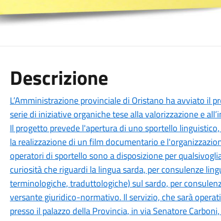
Descrizione
L’Amministrazione provinciale di Oristano ha avviato il p
serie di iniziative organiche tese alla valorizzazione e all
Il progetto prevede l'apertura di uno sportello linguistico
la realizzazione di un film documentario e l'organizzazio
operatori di sportello sono a disposizione per qualsivog
curiosità che riguardi la lingua sarda, per consulenze ling
terminologiche, traduttologiche) sul sardo, per consulenze
versante giuridico-normativo. Il servizio, che sarà opera
presso il palazzo della Provincia, in via Senatore Carboni, 