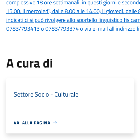
complessive 18 ore settimanali, in questi giorni e secondo 
15.00; il mercoledì, dalle 8.00 alle 14.00; il giovedì, dalle 
indicati ci si può rivolgere allo sportello linguistico fis
0783/793413 o 0783/793374 o via e-mail all’indirizzo li
A cura di
Settore Socio - Culturale
VAI ALLA PAGINA