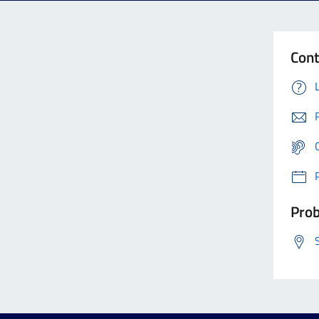
Cont
Prob