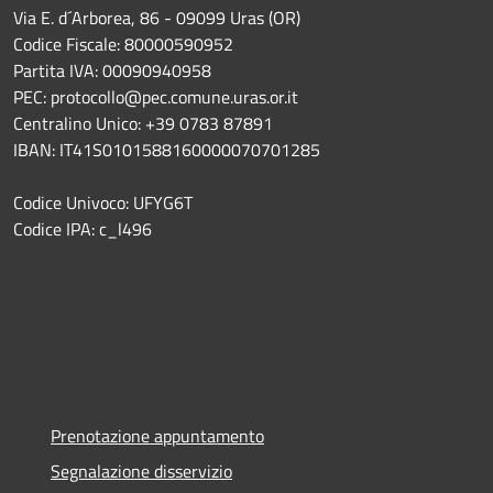
Via E. d´Arborea, 86 - 09099 Uras (OR)
Codice Fiscale: 80000590952
Partita IVA: 00090940958
PEC: protocollo@pec.comune.uras.or.it
Centralino Unico: +39 0783 87891
IBAN: IT41S0101588160000070701285
Codice Univoco: UFYG6T
Codice IPA: c_l496
Prenotazione appuntamento
Segnalazione disservizio