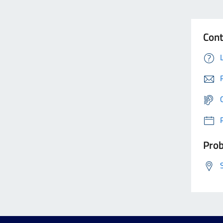
Cont
Prob