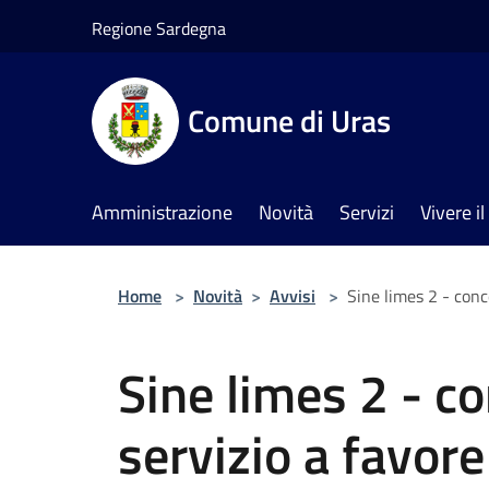
Salta al contenuto principale
Regione Sardegna
Comune di Uras
Amministrazione
Novità
Servizi
Vivere 
Home
>
Novità
>
Avvisi
>
Sine limes 2 - con
Sine limes 2 - c
servizio a favor