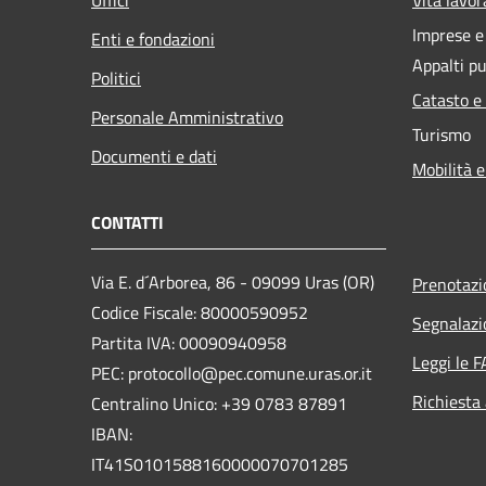
Imprese 
Enti e fondazioni
Appalti pu
Politici
Catasto e
Personale Amministrativo
Turismo
Documenti e dati
Mobilità e
CONTATTI
Via E. d´Arborea, 86 - 09099 Uras (OR)
Prenotaz
Codice Fiscale: 80000590952
Segnalazi
Partita IVA: 00090940958
Leggi le 
PEC: protocollo@pec.comune.uras.or.it
Richiesta
Centralino Unico: +39 0783 87891
IBAN:
IT41S0101588160000070701285