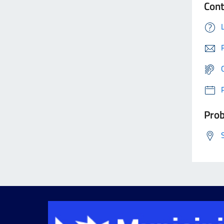
Cont
Prob