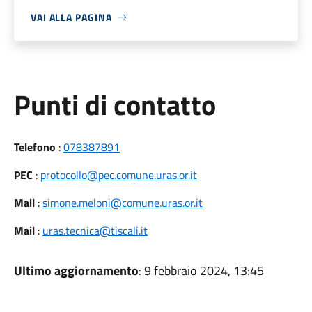
VAI ALLA PAGINA
Punti di contatto
Telefono
:
078387891
PEC
:
protocollo@pec.comune.uras.or.it
Mail
:
simone.meloni@comune.uras.or.it
Mail
:
uras.tecnica@tiscali.it
Ultimo aggiornamento
: 9 febbraio 2024, 13:45