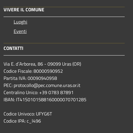
VIVERE IL COMUNE
Luoghi
Eventi
CONTATTI
Via E. d´Arborea, 86 - 09099 Uras (OR)
Codice Fiscale: 80000590952
Partita IVA: 00090940958
PEC: protocollo@pec.comune.uras.or.it
Centralino Unico: +39 0783 87891
IBAN: IT41S0101588160000070701285
Codice Univoco: UFYG6T
Codice IPA: c_l496