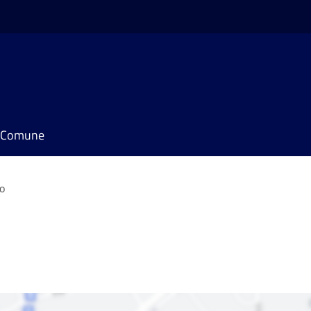
il Comune
o