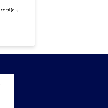
corpi (o le
?