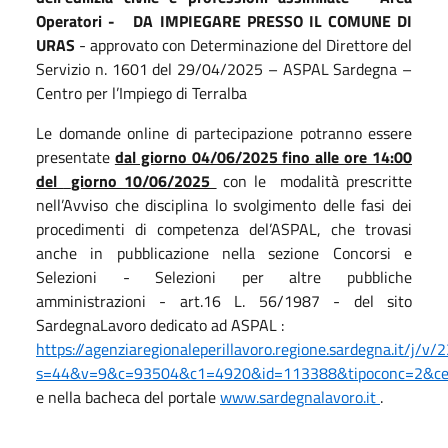
Operatori -
DA IMPIEGARE PRESSO IL COMUNE DI
URAS
- approvato con Determinazione del Direttore del
Servizio n. 1601 del 29/04/2025 – ASPAL Sardegna –
Centro per l’Impiego di Terralba
Le domande online di partecipazione potranno essere
presentate
dal giorno 04/06/2025 fino alle ore 14:00
del
giorno 10/06/2025
con le
modalità prescritte
nell’Avviso che disciplina lo svolgimento delle fasi dei
procedimenti di competenza del’ASPAL, che trovasi
anche in pubblicazione nella sezione Concorsi e
Selezioni - Selezioni per altre pubbliche
amministrazioni - art.16 L. 56/1987 - del sito
SardegnaLavoro dedicato ad ASPAL :
https://agenziaregionaleperillavoro.regione.sardegna.it/j/v/
s=44&v=9&c=93504&c1=4920&id=113388&tipoconc=2&ce
e nella bacheca del portale
www.sardegnalavoro.it
.