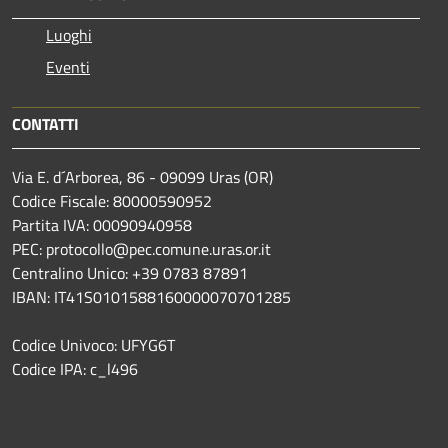
Luoghi
Eventi
CONTATTI
Via E. d´Arborea, 86 - 09099 Uras (OR)
Codice Fiscale: 80000590952
Partita IVA: 00090940958
PEC: protocollo@pec.comune.uras.or.it
Centralino Unico: +39 0783 87891
IBAN: IT41S0101588160000070701285
Codice Univoco: UFYG6T
Codice IPA: c_l496