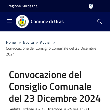
Salta al contenuto principale
Regione Sardegna
Comune di Uras
Home
>
Novità
>
Avvisi
>
Convocazione del Consiglio Comunale del 23 Dicembre
2024
Convocazione del
Consiglio Comunale
del 23 Dicembre 2024
Seduta Ordinaria - 23 Dicembre 2024 ore 11:00