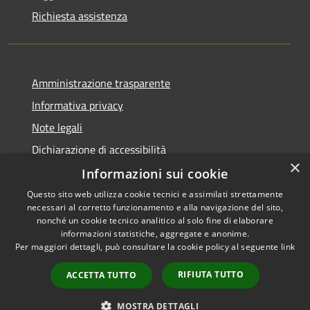
Richiesta assistenza
Amministrazione trasparente
Informativa privacy
Note legali
Dichiarazione di accessibilità
×
Informazioni sui cookie
Questo sito web utilizza cookie tecnici e assimilati strettamente
necessari al corretto funzionamento e alla navigazione del sito,
RSS
Copyright © 2026 • Comune di
nonché un cookie tecnico analitico al solo fine di elaborare
informazioni statistiche, aggregate e anonime.
Accessibilità
Uras • Powered by
Per maggiori dettagli, può consultare la cookie policy al seguente
link
Privacy
Municipium
Accesso
•
Cookie
redazione
RIFIUTA TUTTO
ACCETTA TUTTO
Mappa del sito
Fast.it
MOSTRA DETTAGLI