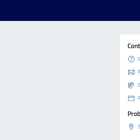
Cont
Prob