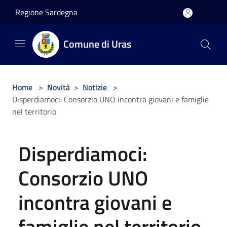
Salta al contenuto principale
Regione Sardegna
Comune di Uras
Home
>
Novità
>
Notizie
>
Disperdiamoci: Consorzio UNO incontra giovani e famiglie
nel territorio
Disperdiamoci:
Consorzio UNO
incontra giovani e
famiglie nel territorio