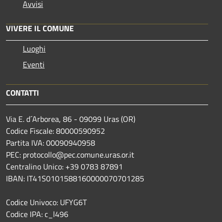
Avvisi
VIVERE IL COMUNE
Luoghi
Eventi
CONTATTI
Via E. d´Arborea, 86 - 09099 Uras (OR)
Codice Fiscale: 80000590952
Partita IVA: 00090940958
PEC: protocollo@pec.comune.uras.or.it
Centralino Unico: +39 0783 87891
IBAN: IT41S0101588160000070701285
Codice Univoco: UFYG6T
Codice IPA: c_l496