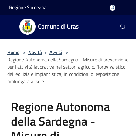
Salta al contenuto principale
Regione Sardegna
Comune di Uras
Home
>
Novità
>
Avvisi
>
Regione Autonoma della Sardegna - Misure di prevenzione
per l’attività lavorativa nei settori agricolo, florovivaistico,
dell’edilizia e impiantistica, in condizioni di esposizione
prolungata al sole
Regione Autonoma
della Sardegna -
Misure di