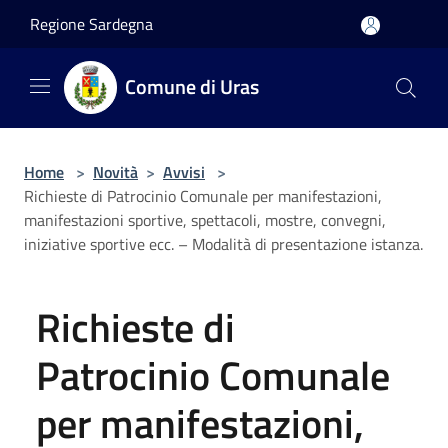
Salta al contenuto principale
Regione Sardegna
Comune di Uras
Home
>
Novità
>
Avvisi
>
Richieste di Patrocinio Comunale per manifestazioni,
manifestazioni sportive, spettacoli, mostre, convegni,
iniziative sportive ecc. – Modalità di presentazione istanza.
Richieste di
Patrocinio Comunale
per manifestazioni,