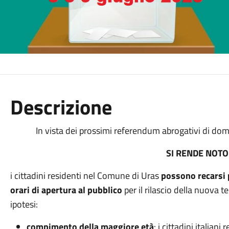
Descrizione
In vista dei prossimi referendum abrogativi di do
SI RENDE NOTO
i cittadini residenti nel Comune di Uras
possono recarsi p
orari di apertura al pubblico
per il rilascio della nuova t
ipotesi:
compimento della maggiore età
: i cittadini italian