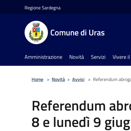
Salta al contenuto principale
Regione Sardegna
Comune di Uras
Amministrazione
Novità
Servizi
Vivere 
Home
>
Novità
>
Avvisi
>
Referendum abrogati
Referendum abro
8 e lunedì 9 giu