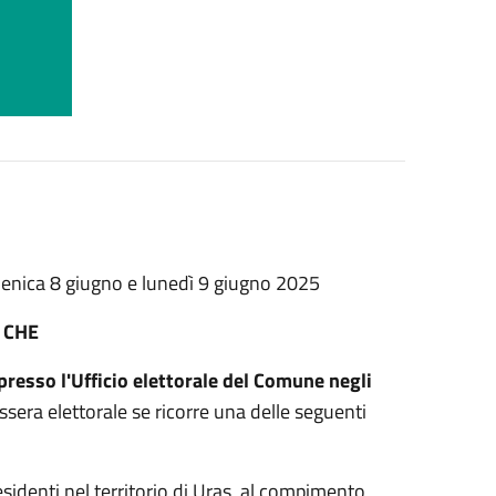
menica 8 giugno e lunedì 9 giugno 2025
 CHE
resso l'Ufficio elettorale del Comune negli
essera elettorale se ricorre una delle seguenti
i residenti nel territorio di Uras, al compimento