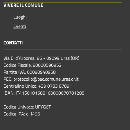
VIVERE IL COMUNE
Luoghi
Eventi
CONTATTI
Via E. d´Arborea, 86 - 09099 Uras (OR)
Codice Fiscale: 80000590952
Partita IVA: 00090940958
PEC: protocollo@pec.comune.uras.or.it
Centralino Unico: +39 0783 87891
IBAN: IT41S0101588160000070701285
Codice Univoco: UFYG6T
Codice IPA: c_l496