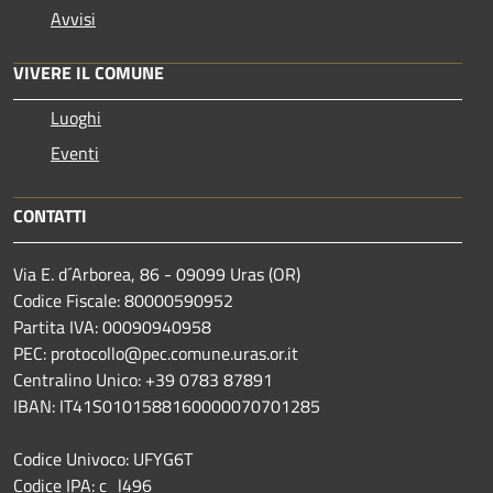
Avvisi
VIVERE IL COMUNE
Luoghi
Eventi
CONTATTI
Via E. d´Arborea, 86 - 09099 Uras (OR)
Codice Fiscale: 80000590952
Partita IVA: 00090940958
PEC: protocollo@pec.comune.uras.or.it
Centralino Unico: +39 0783 87891
IBAN: IT41S0101588160000070701285
Codice Univoco: UFYG6T
Codice IPA: c_l496