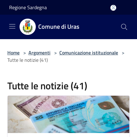
Salta al contenuto principale
Regione Sardegna
Comune di Uras
Home
>
Argomenti
>
Comunicazione istituzionale
>
Tutte le notizie (41)
Tutte le notizie (41)