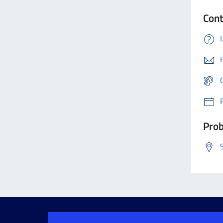
Cont
Prob