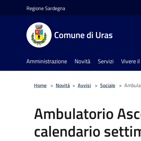
Salta al contenuto principale
Regione Sardegna
Comune di Uras
Amministrazione
Novità
Servizi
Vivere 
Home
>
Novità
>
Avvisi
>
Sociale
>
Ambulat
Ambulatorio Asc
calendario setti