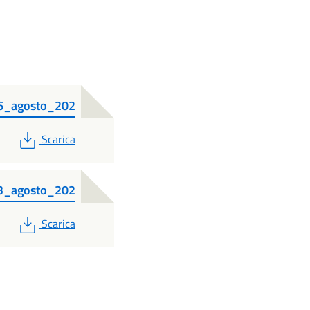
16_agosto_202
PDF
Scarica
23_agosto_202
PDF
Scarica