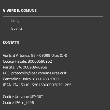
VIVERE IL COMUNE
Luoghi
Eventi
CONTATTI
Via E. d´Arborea, 86 - 09099 Uras (OR)
Codice Fiscale: 80000590952
Partita IVA: 00090940958
PEC: protocollo@pec.comune.uras.or.it
Centralino Unico: +39 0783 87891
IBAN: IT41S0101588160000070701285
Codice Univoco: UFYG6T
Codice IPA: c_l496