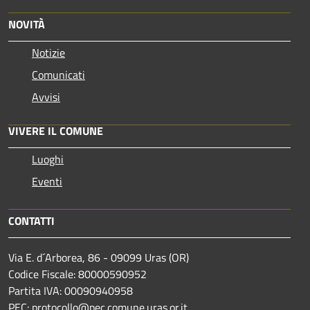
NOVITÀ
Notizie
Comunicati
Avvisi
VIVERE IL COMUNE
Luoghi
Eventi
CONTATTI
Via E. d´Arborea, 86 - 09099 Uras (OR)
Codice Fiscale: 80000590952
Partita IVA: 00090940958
PEC: protocollo@pec.comune.uras.or.it