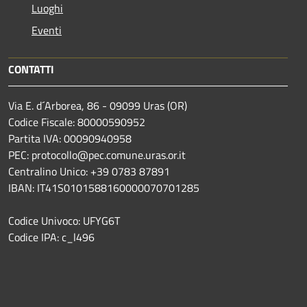
Luoghi
Eventi
CONTATTI
Via E. d´Arborea, 86 - 09099 Uras (OR)
Codice Fiscale: 80000590952
Partita IVA: 00090940958
PEC: protocollo@pec.comune.uras.or.it
Centralino Unico: +39 0783 87891
IBAN: IT41S0101588160000070701285
Codice Univoco: UFYG6T
Codice IPA: c_l496