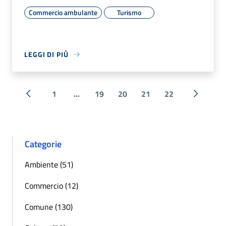
Commercio ambulante
Turismo
LEGGI DI PIÙ
1
...
19
20
21
22
« Precedente
Successi
Categorie
Ambiente (51)
Commercio (12)
Comune (130)